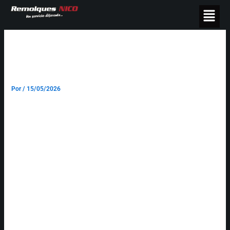
Ir
Menú
al
contenido
5gringos Bono Bienvenida Apuestas
Deportivas
Por
/
15/05/2026
5gringos Bono Bienvenida
Apuestas Deportivas
Apuestas live en Winamax
Resumen histórico de los enfrentamientos de los equipos
entre el equipo Tayikistán + y el equipo Uzbekistán +: