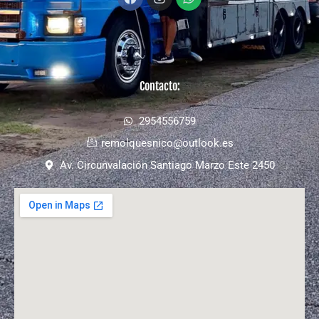
Contacto:
2954556759
remolquesnico@outlook.es
Av. Circunvalación Santiago Marzo Este 2450