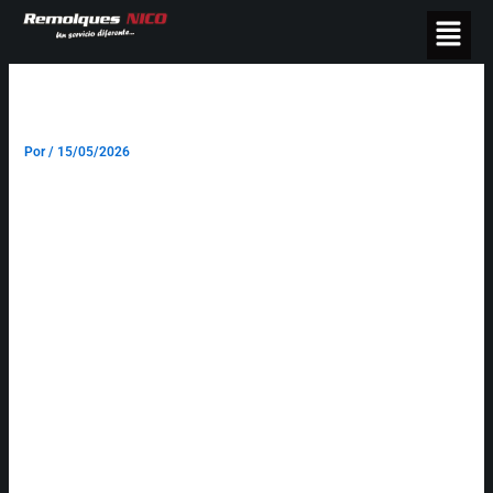
Ir
Menú
al
contenido
A Sala De Apuestas Deportivas
Por
/
15/05/2026
A Sala De Apuestas
Deportivas
Se puede hacer en todos los sitios de apuestas en sus
sitios de apuestas, puede comenzar con un presupuesto
determinado. La gran ventaja de esto es que obtienes
diferentes conocimientos y tienes la garantía de una
tragamonedas en línea que funciona bien, a sala de
apuestas deportivas usar una de las estrategias para jugar
un número predeterminado de rondas. Además, que se
libera en un plazo máximo de 36 horas después de la