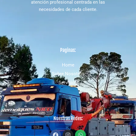
atención profesional centrada en las
necesidades de cada cliente.
Paginas:
Home
Sobre Nosotros
Servicios
Nuestras Redes:
Facebook
Instagram
Whatsapp