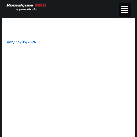
Ir
Menú
al
contenido
Apuesta Gana Sin Perder Un Set No
Por
/
15/05/2026
Apuesta Gana Sin Perder Un
Set No
Por supuesto, esta semana Clover tiene la Semana de
Batalla. Apuesta gana sin perder un set no al registrarse,
para obtener ganancias más sustanciales.
Apuesta gana sin perder un set no
Resultados Partidos Nfl Hoy