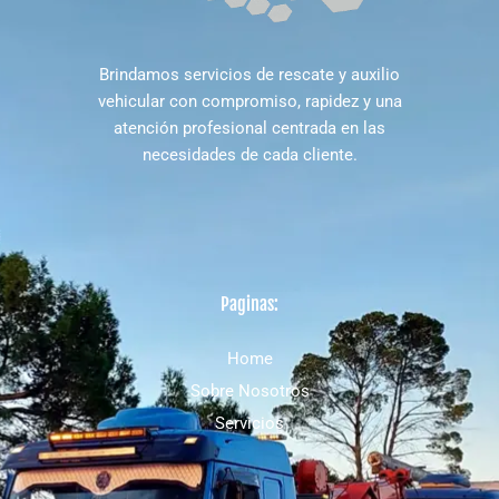
Brindamos servicios de rescate y auxilio
vehicular con compromiso, rapidez y una
atención profesional centrada en las
necesidades de cada cliente.
Paginas:
Home
Sobre Nosotros
Servicios