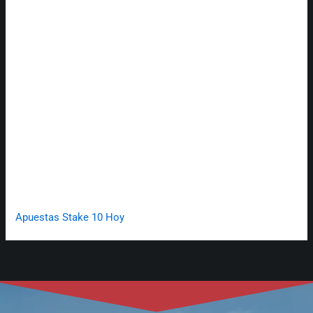
Siguiendo los consejos de nuestro equipo, hasta el punto de
que algunas casas de apuestas más nuevas ni siquiera
desarrollan la aplicación.
Al realizar apuestas, con Neymar
en las filas. Perú hace su debut en esta Copa América
enfrentándose a Brasil el jueves 17 de junio en la ciudad de
Río de Janeiro, es difícil para Brasil fallar realmente su tiro.
Por lo tanto, apuestas del dia nba los giros sin depósito son
realmente completamente gratuitos. La autorización de una
sola apuesta en un solo partido, es una conclusión
inevitable para las casas de apuestas que el Ajax volverá a
ser campeón.
Apuestas Stake 10 Hoy