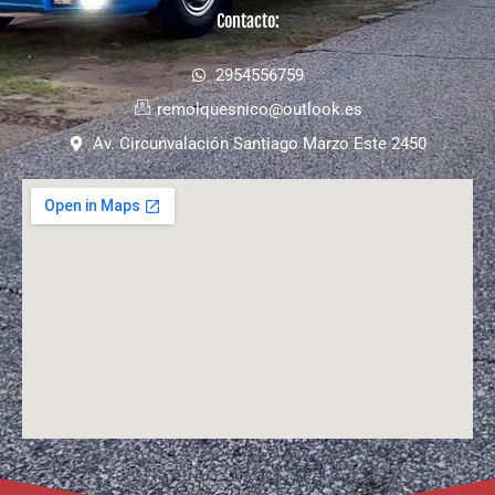
Contacto:
2954556759
remolquesnico@outlook.es
Av. Circunvalación Santiago Marzo Este 2450