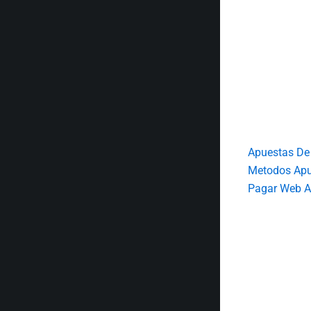
en línea, ta
Por ejemplo
Pero este es
rápidamente.
perder los e
pueden cambi
Apuestas De
Metodos Apu
Pagar Web A
Preguntas
Por lo tanto,
que las casa