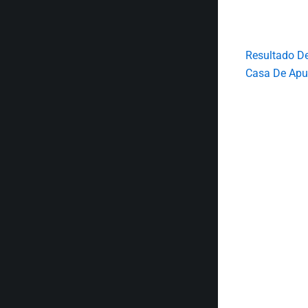
depósito a t
real como vir
Resultado De
Casa De Apu
Co
Apu
Apu
¿Cóm
corr