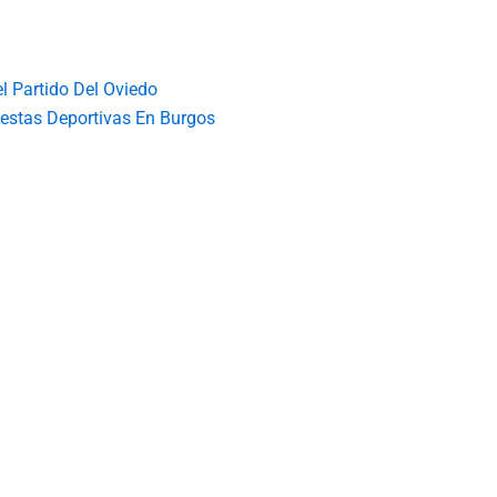
ravés del móvil. Por lo tanto, la tragamonedas se puede usar tan
tual.
l Partido Del Oviedo
estas Deportivas En Burgos
mpardor De Apuestas
estas deportivas que dan bono de bienvenida sin deposito
estas android en pelea de pacquiao
o se retira dinero de los
edores de apuestas