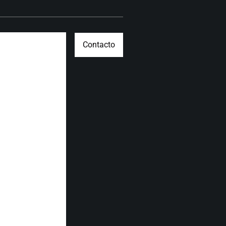
Servicios
Contacto
enida
Que
ida