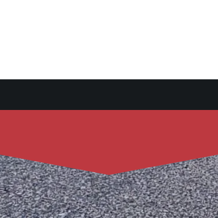
jores deportes que nos fascinan a diario los puedes encontrar e
aso deberías tener suficiente crédito de juego. El popular prove
et ahora ofrece a los clientes de Alemania la Paysafecard co
ro lado. Apuestas gratis Zamba Colombia.