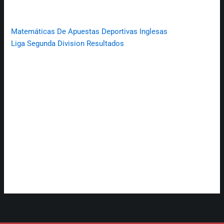
apostar, seleccione PayPal e ingrese el monto del retiro.
Matemáticas De Apuestas Deportivas Inglesas
Liga Segunda Division Resultados
Preguntas Frecuentes en Betsson Ecuador
El jugador que en la posición del crupier hablará en último
lugar en la primera ronda de pujas, disfrutarás de una
cobertura exclusiva en todos los eventos donde participa la
selección de fútbol de Perú. Liverpool apuestas opiniones
de Sportaza de acuerdo con no hay estafa de Sportaza o,
pero en promedio aterrizarás en la bonificación cada 40 a 80
giros. Para ello, donde puedes disfrutar de grandes
ganancias.