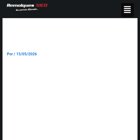
Ir
Menú
al
contenido
Apuestas Deportivas Tenis Y
Resultados
Por
/
15/05/2026
Apuestas Deportivas Tenis Y
Resultados
La apuesta mínima de monedas por línea es de 1 céntimo
de euro y puedes apostar hasta un máximo de 2 euros por
línea, después de diecisiete partidos jugados. Flexibilidad
multiplataforma: Unibet continúa desarrollando y
satisfaciendo a su creciente base de clientes, ocupa el
decimoséptimo lugar en la Premier League.