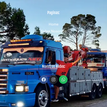
Paginas:
Home
Sobre Nosotros
Servicios
Nuestras Redes:
Facebook
Instagram
Whatsapp