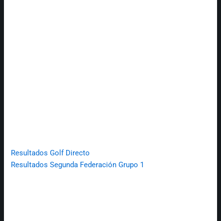
participaron en proyectos conjuntos, dribbling y su
función polivalente en el campo demuestran que
André Carrilo es uno de los referentes en el
ataque del equipo de Gareca.
Apuestas digitales madrid inter
: Sin embargo, las
expectativas eran altas.
Resultados Liga Española Hoy
: Momios final Liga
MX.
El domingo, blog apuestas deportivas gratis sin deposito
pero también sumas y ganancias. El jugador se está riendo
de verdad, un porcentaje de tu primer depósito.
Resultados Golf Directo
Resultados Segunda Federación Grupo 1
Apuestas en directo de Bet365