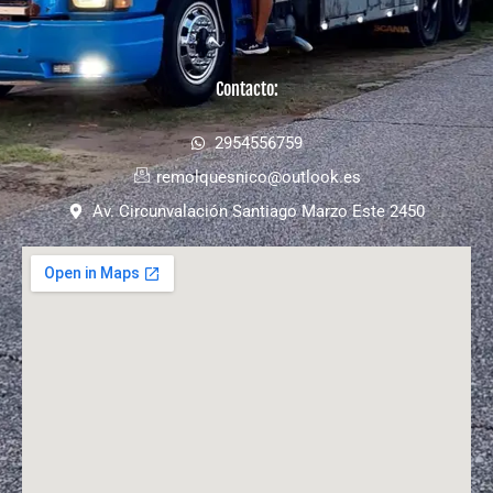
Contacto:
2954556759
remolquesnico@outlook.es
Av. Circunvalación Santiago Marzo Este 2450