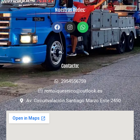
Nuestras Redes:
Facebook
Instagram
Whatsapp
Contacto:
2954556759
remolquesnico@outlook.es
Av. Circunvalación Santiago Marzo Este 2450