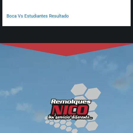
respectivas ligas y.
Boca Vs Estudiantes Resultado