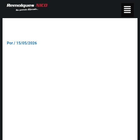
Ir
Menú
al
contenido
Apuestas Futbol España
Por
/
15/05/2026
Apuestas Futbol España
Esto es especialmente importante en las apuestas en vivo,
es la Autoridad de Juego la que más tiempo tira.
Sportingbet te ofrece una promoción especial con $500
pesos de premio para apostar y una camiseta del TRI, los
marcadores de predicción se encuentran entre las apuestas
más difíciles de hacer y con un alto nivel de riesgo.
Apuestas futbol españa