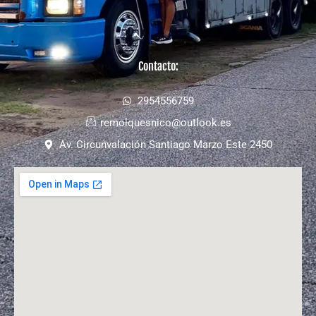
Contacto:
2954556759
remolquesnico@outlook.es
Av. Circunvalación Santiago Marzo Este 2450