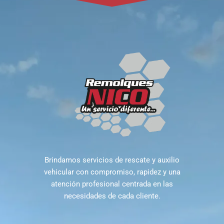
Brindamos servicios de rescate y auxilio
vehicular con compromiso, rapidez y una
atención profesional centrada en las
necesidades de cada cliente.