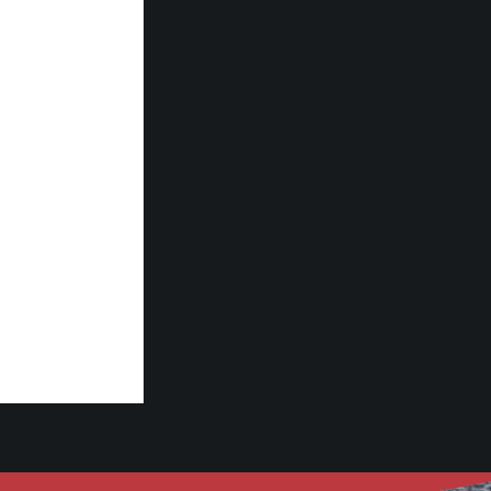
nibles en
ha ganadora.
ecido varios
mejores casas
goles en el
la
man a su
e apuestas
 también