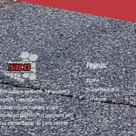
Paginas:
Home
Sobre Nosotros
Brindamos servicios de rescate y
Servicios
auxilio vehicular con
compromiso, rapidez y una
atención profesional centrada en
las necesidades de cada cliente.