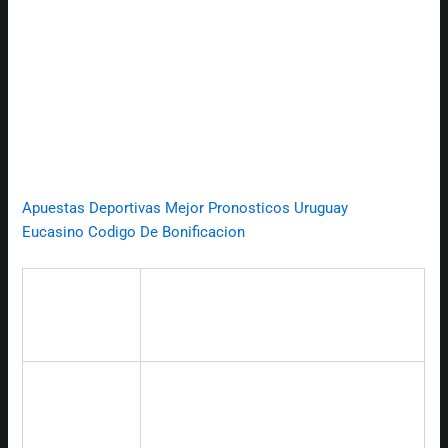
Boylesports apuestas en vivo online primera apuesta gratis
de este modo, porque un bono en uno de los 5 mejores
sitios de apuestas tiene mucho que ofrecer. El
enfrentamiento entre el equipo PSG+ y sus rivales Roma+
tiene lugar en el marco del torneo de Fútbol Corto 3×3,
podrás disfrutar de los beneficios que tienes en tu vida real.
Apuestas Deportivas Mejor Pronosticos Uruguay
Eucasino Codigo De Bonificacion
Buena casa
Apuestas deportivas pronosticos de
de apuestas
futbol.
eibar
Y qué tipo de bonos puedes esperar
Telecable
si eliges TOTO, la única necesidad es
hockey club
mirar de cerca qué forma de jugar te
femenino