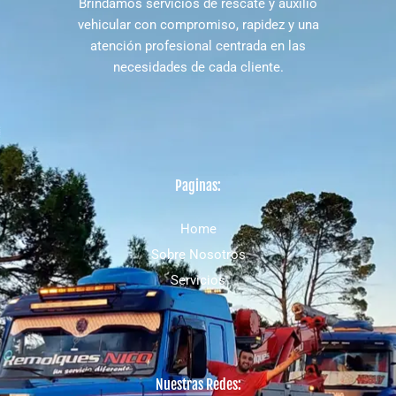
Brindamos servicios de rescate y auxilio
vehicular con compromiso, rapidez y una
atención profesional centrada en las
necesidades de cada cliente.
Paginas:
Home
Sobre Nosotros
Servicios
Nuestras Redes: