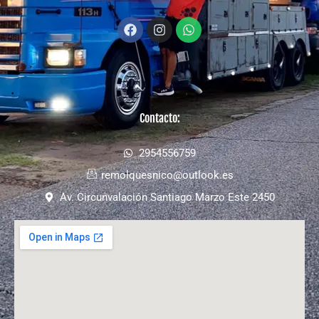
Facebook
Instagram
Whatsapp
Contacto:
2954556759
remolquesnico@outlook.es
Av. Circunvalación Santiago Marzo Este 2450