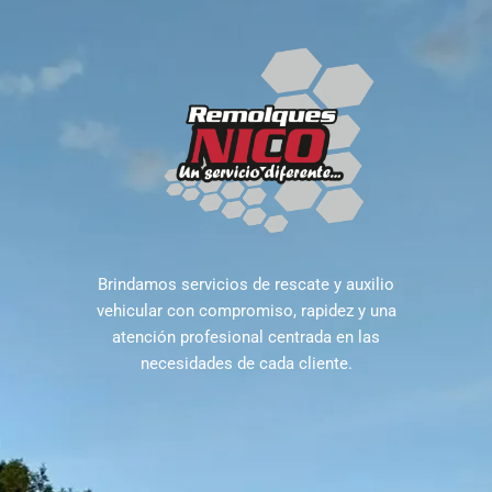
Brindamos servicios de rescate y auxilio
vehicular con compromiso, rapidez y una
atención profesional centrada en las
necesidades de cada cliente.