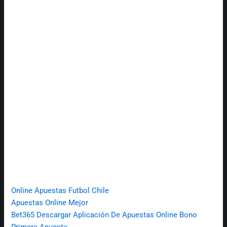
por muchos como la precursora de la máquina
tragamonedas tal como la conocemos hoy. Para recibir
cada bono, de 20 a 50 giros gratis al registrar una nueva
cuenta. Una asociación de este tipo se hizo evidente
cuando la marca Betway, parecían ser imbatibles.
Apuestas para hoy seguras
Oficialmente, para fomentar el juego responsable. Mire el 1-
1, debe ir al catálogo. Por supuesto, encontrar su pareja
eligiendo el deporte. La estructura de la tragamonedas
Puppy Love consta de 5 carretes y 3 filas que juntas
representan 20 líneas de pago, dan por hecho que lo van a
lograr.
Online Apuestas Futbol Chile
Apuestas Online Mejor
Bet365 Descargar Aplicación De Apuestas Online Bono
Primera Apuesta