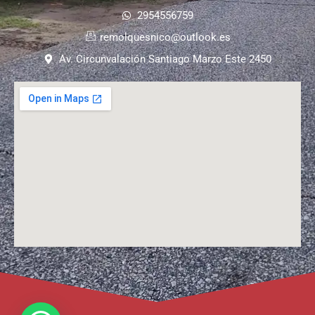
2954556759
remolquesnico@outlook.es
Av. Circunvalación Santiago Marzo Este 2450