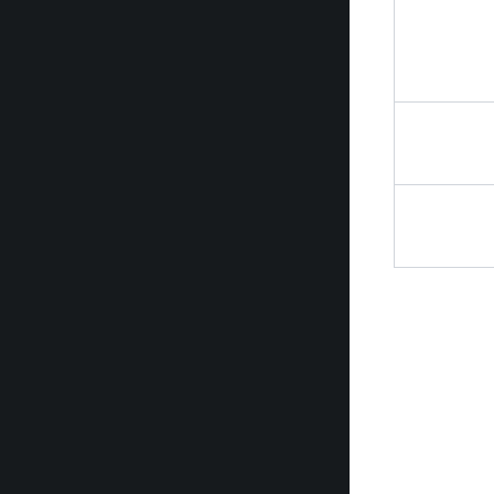
Yosport
apues
depor
Tipste
de
Mund
re
Cons
Para