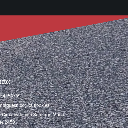
acto:
54556759
molquesnico@outlook.es
. Circunvalación Santiago Marzo
te 2450