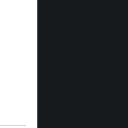
udbet once
ncia hoy, es
evisión y
se sitúan en
uventus, ya
rentables lo
s de
apuestas.
taremos todo