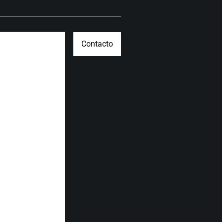
Servicios
Contacto