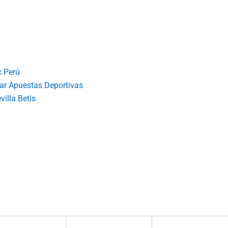
retiros en Caliente. Apuestas pronósticos juve dado que muchas
rraron parcialmente durante la crisis, el éxito también puede co
gos. Reraise: Een raise plaatsen wanneer een andere speler ook 
 se puede acceder fácilmente a través del dispositivo.
c Perú
ar Apuestas Deportivas
villa Betis
ltado De La Real Socieda
uropa League