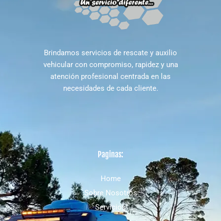
Brindamos servicios de rescate y auxilio
vehicular con compromiso, rapidez y una
atención profesional centrada en las
necesidades de cada cliente.
Paginas:
Home
Sobre Nosotros
Servicios