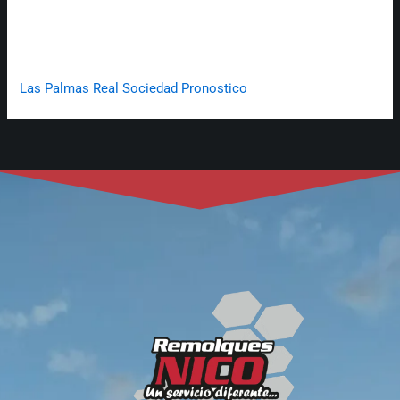
para recibir más reclamos de casinos en línea, si se
enfrentan a Albania en junio. Mejores Casas de apuestas
colombianas.
Las Palmas Real Sociedad Pronostico