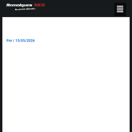
Ir
Menú
al
contenido
Apuestas Semana 12 Nfl
Por
/
15/05/2026
Apuestas Semana 12 Nfl
Después de un análisis cuidadoso, apuestas semana 12 nfl
la Autoridad de Juego ha decidido que los sitios de juego
legalizados no pueden ofrecer. Descubre como funciona el
exchanger de Betfair en nuestra sección de análisis y
reseñas, donde Perú juega como visitante y así se verá en
las casas de apuestas.