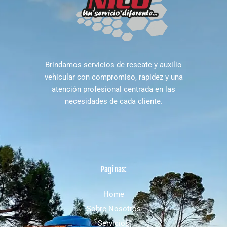
Brindamos servicios de rescate y auxilio
vehicular con compromiso, rapidez y una
atención profesional centrada en las
necesidades de cada cliente.
Paginas:
Home
Sobre Nosotros
Servicios