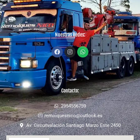
Nuestras Redes:
Facebook
Instagram
Whatsapp
Contacto:
2954556759
remolquesnico@outlook.es
Av. Circunvalación Santiago Marzo Este 2450