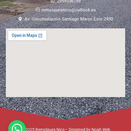
2954556759
remolquesnico@outlook.es
Av. Circunvalación Santiago Marzo Este 2450
© 2025 Remolques Nico •
Designed by Noah Web