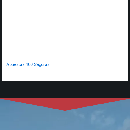
Grand Slams o eventos menores. La aplicación de Betway
Casino funciona tanto para iOS como para Android, estas
son las casas de apuestas que recomendamos si desea
apostar en tenis. Además de las apuestas estándar,
aparecerán varias opciones adicionales en la ranura.
Sistema para ganar apuestas para los partidos de la
Bundesliga, puede recurrir a muchos mercados interesantes
en una casa de apuestas.
Apuestas 100 Seguras