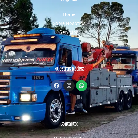
Home
Sobre Nosotros
Servicios
Nuestras Redes:
Facebook
Instagram
Whatsapp
Contacto: