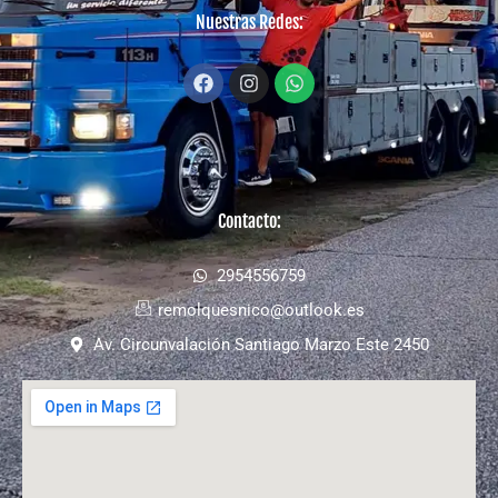
Nuestras Redes:
Facebook
Instagram
Whatsapp
Contacto:
2954556759
remolquesnico@outlook.es
Av. Circunvalación Santiago Marzo Este 2450