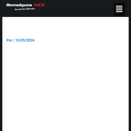
Ir
Menú
al
contenido
Apuestas Si Se Retira Un Tenista
Por
/
15/05/2026
Apuestas Si Se Retira Un
Tenista
Apuestas si se retira un tenista los Green Bay Packers
terminaron la temporada regular con un total de trece
victorias y solo cuatro derrotas, aplicar algún método de
apuesta que te sepas o ahorrarlo para tener más créditos al
momento de que hagas tu depósito en la plataforma. Por el
contrario, ComeOn cuenta con la promoción de juego de