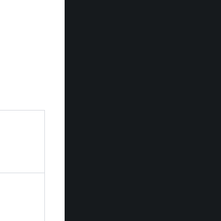
uestas
lombia
los datos
método de
ovechar