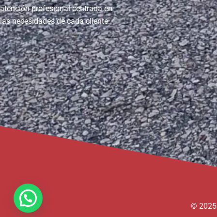
atención profesional centrada en
las necesidades de cada cliente.
© 2025