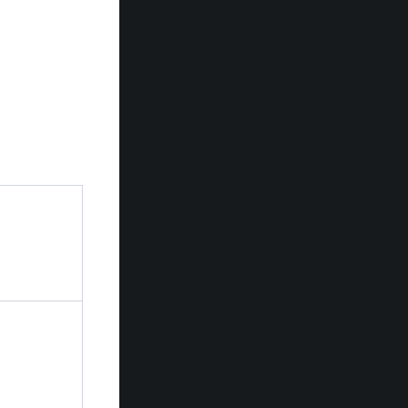
as baloncesto
jo la
 segura.
y estatuas
te la
e en los