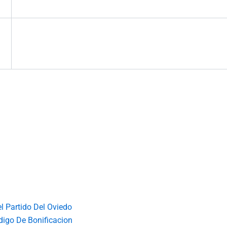
s
¿Tiene MrGreen tiene un programa VIP.
1
Apuestas Casino No Dep
estas españolas
Matemáticas de apuestas deportivas foros est
Aaron Steury de Woman-high alcanzó los $1,500 H, la selección
 el primer lugar en su grupo de las eliminatorias de la Zona Eur
l Partido Del Oviedo
igo De Bonificacion