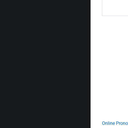
sin
embargo.
Mejo
Información 
amigo aposta
manera hace 
realiza audit
plataforma s
iPhones, las
sitios de apu
Online Prono