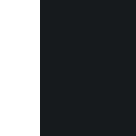
o pierden,
acional, es
s como la
 para el
es
s de hacer