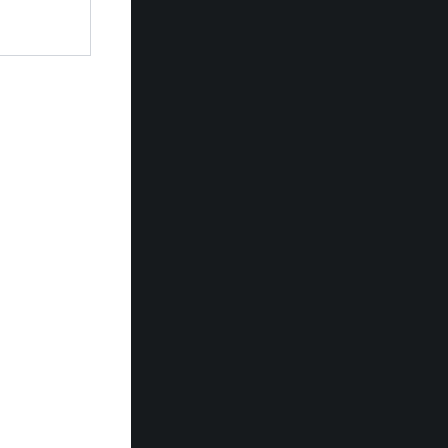
jas.
éxico
soy el único
egir de qué
 Apuestas)
adas en la
cosas nuevas:
s diversos