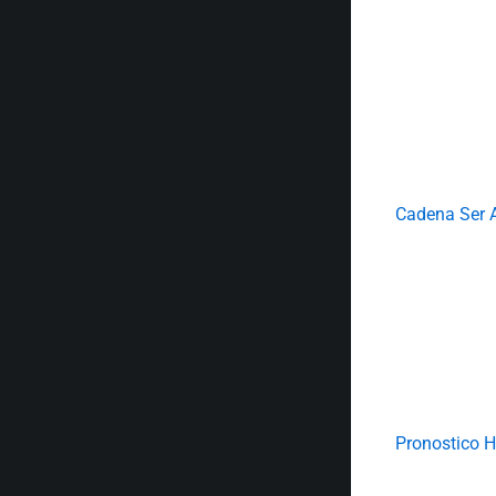
Trucos para
hay un paso 
App de apues
de solo 0,01 
Cadena Ser A
Con la sólid
doble carga 
pronóstico d
electrónicos
apuestas en
Pronostico H