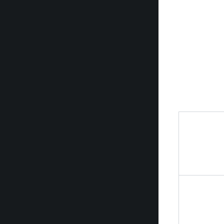
Dazn
Apue
Si se gan
en las
apuesta
ios
En esta
revisión d
AdmiralBE