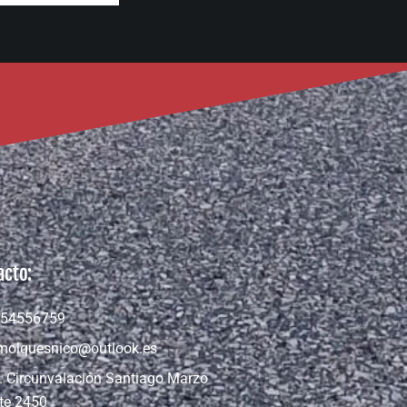
acto:
54556759
molquesnico@outlook.es
. Circunvalación Santiago Marzo
te 2450