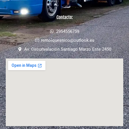
Contacto:
2954556759
remolquesnico@outlook.es
Av. Circunvalación Santiago Marzo Este 2450