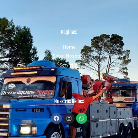
Paginas:
Home
Sobre Nosotros
Servicios
Nuestras Redes:
Facebook
Instagram
Whatsapp