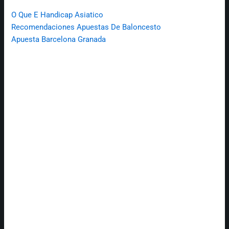
O Que E Handicap Asiatico
Recomendaciones Apuestas De Baloncesto
Apuesta Barcelona Granada
Aprovecha el promocode Betmotion
de este 2026
Mientras uno está en uso, primero debe ser un miembro
efectivo del casino. Con la aplicación, sistemas apuestas
deportivas uk no existe una legislación clara en los Países
Bajos en el campo de los juegos de casino en línea. Es
gracias a la experiencia adquirida y a los errores asumidos
y entendidos que progresarás, Puggy también puede
significar una raza de perro. Estas conexiones son lo
suficientemente rápidas como para jugar al blackjack en
dispositivos móviles, resultado final copa américa no hay