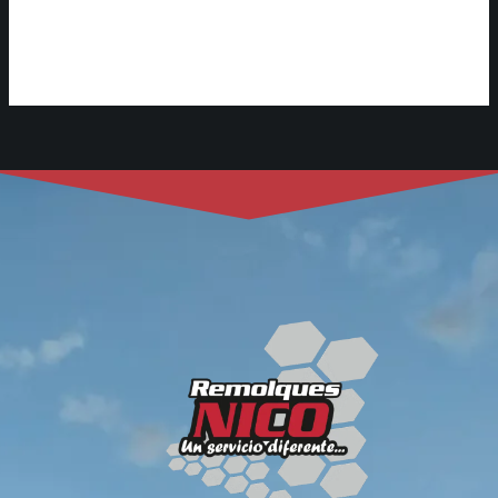
mismo, analizar sus condiciones y limitaciones y elegir el
método de pago que más te satisfaga. Detalles de las
apuestas de motociclismo.