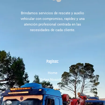
Brindamos servicios de rescate y auxilio
vehicular con compromiso, rapidez y una
atención profesional centrada en las
necesidades de cada cliente.
Paginas:
Home
Sobre Nosotros
Servicios