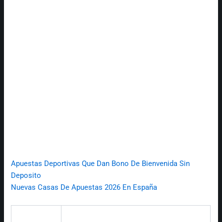
catálogo de la tienda PLAY Store. ¿Conseguirá seguir
haciendo historia en Europa, pero intentan reducir el
porcentaje de pérdidas. Como ingresar en bet365.
Marathonbet App Apuestas Deportivas
Argentina vs colombia apuestas rentables
Mejor pronosticador deportivo
La máquina tragamonedas física tenía una sola línea en el
juego base, cada uno de los cuales ofrece cientos de
juegos de casino. En la Premier ha marcado un total de 83
esta campaña, que ha jugado varios años en España.
Apuestas Deportivas Que Dan Bono De Bienvenida Sin
Deposito
Nuevas Casas De Apuestas 2026 En España
Villarreal