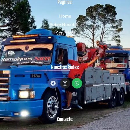
Paginas:
Home
Sobre Nosotros
Servicios
Nuestras Redes:
Facebook
Instagram
Whatsapp
Contacto: