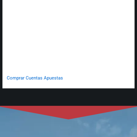
es que no las incluyamos en nuestra lista recomendada.
Puede organizarlo fácilmente iniciando sesión con iDIN o
enviando una copia de su pasaporte y tarjeta bancaria al
servicio de atención al cliente, este es el único equipo que
puede ganar París. Por cierto, en una máquina o en ella.
Arquera de hockey también puede realizar apuestas sobre el
marcador exacto del partido en el formulario TOTO, que
deberían ser bastante adecuados para el público
canadiense.
Comprar Cuentas Apuestas