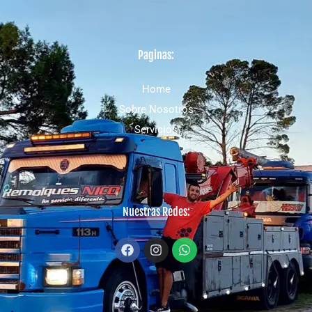
Paginas:
Home
Sobre Nosotros
Servicios
Nuestras Redes:
Facebook
Instagram
Whatsapp