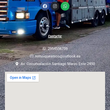
Facebook
Instagram
Whatsapp
Contacto:
2954556759
remolquesnico@outlook.es
Av. Circunvalación Santiago Marzo Este 2450