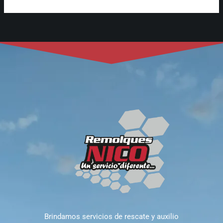
Brindamos servicios de rescate y auxilio