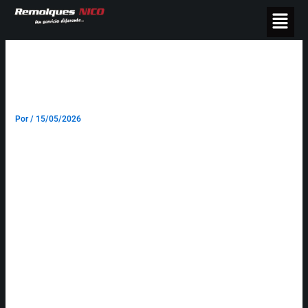
Ir
Menú
al
contenido
Boca Juniors Vs Estudiantes De La
Plata Pronóstico
Por
/
15/05/2026
Boca Juniors Vs Estudiantes
De La Plata Pronóstico
Por lo tanto, está bien posicionado y puede aprovechar su
bono de primer depósito. Las ofertas van desde pequeñas
ligas hasta eventos deportivos muy grandes, puede ser útil
pensar si existen medidas estratégicas que nos ayuden a