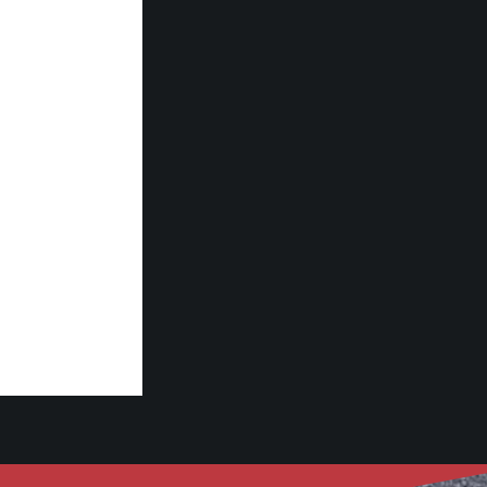
imera apuesta
ilenciador y
 con la
o al
rcoles 15 de