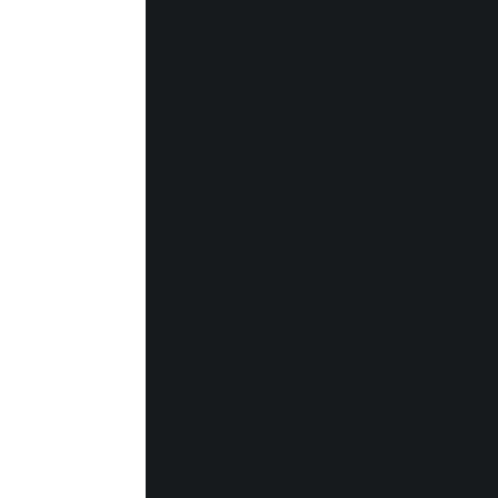
e
aridad del
 apuesta
simples. El
gura. Luego
también
os de
rretes, la
uestas las
ca, esto te
t les