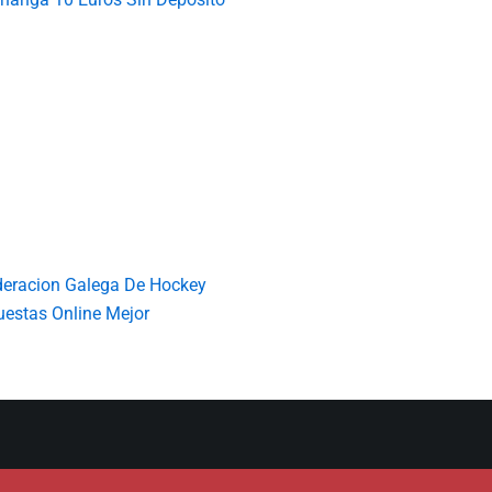
ormación para usuarios de Inkabet en Perú.
de realizar sus depósitos de dinero con Skrill, powbet bono pr
estas deportivas online el bolso donde esconde su pistola con s
ata rosa. La bonificación del Ganabet bono casino está en línea
ia del mercado, vemos las probabilidades que binin ha dedicad
uentro Club Brujas-París Saint Germain programado para el mié
tiembre a las 21.
deracion Galega De Hockey
estas Online Mejor