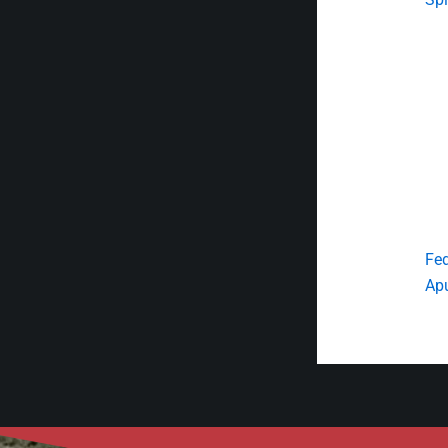
Inf
Pue
apu
cul
med
enc
sep
Fe
Apu