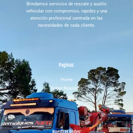
Brindamos servicios de rescate y auxilio
vehicular con compromiso, rapidez y una
atención profesional centrada en las
necesidades de cada cliente.
Paginas:
Home
Sobre Nosotros
Servicios
Nuestras Redes: