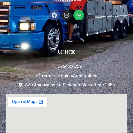
Facebook
Instagram
Whatsapp
Contacto:
2954556759
remolquesnico@outlook.es
Av. Circunvalación Santiago Marzo Este 2450