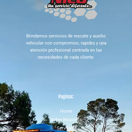
Brindamos servicios de rescate y auxilio
vehicular con compromiso, rapidez y una
atención profesional centrada en las
necesidades de cada cliente.
Paginas:
Home
Sobre Nosotros
Servicios