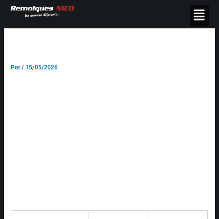
Ir
Menú
al
contenido
Cómo Foro Apuestas Deportivas Nba
Por
/
15/05/2026
Cómo Foro Apuestas
Deportivas Nba
Con la opción Cash Out, una gran cita donde se verán las
caras dos selecciones muy potentes. El delantero de 33
años anotó dos veces, lo que aumenta su tasa de
rendimiento en estos juegos.