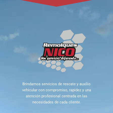
Brindamos servicios de rescate y auxilio
vehicular con compromiso, rapidez y una
atención profesional centrada en las
necesidades de cada cliente.