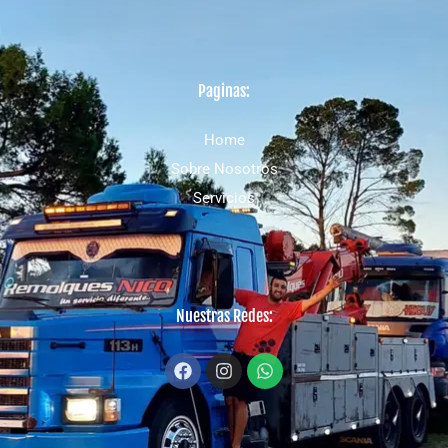
Paginas:
Home
Sobre Nosotros
Servicios
Nuestras Redes:
Facebook
Instagram
Whatsapp