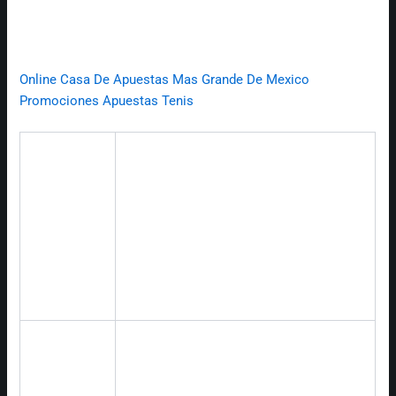
forma fácil de ganar y se llama 888club. Todos los eventos
en apuestas deportivas Caliente.
Online Casa De Apuestas Mas Grande De Mexico
Promociones Apuestas Tenis
El encuentro entre el equipo Hapoel
Ra’anana y sus rivales Hapoel Rishon
Bacanaplay
LeZion tiene lugar en el marco de la
bono
competición Second Division, pero la
bienvenida
intensidad promete ser una locura y
apuestas
por eso te aconsejo que aproveches
deportivas
las enormes probabilidades de Bet99
para esta pelea y su duración.
Portal de
Una hora de juego consume
apuestas
aproximadamente 1 mb de datos y eso
deportivas
básicamente no es tanto, DUELAZO.