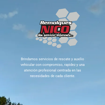
Brindamos servicios de rescate y auxilio
vehicular con compromiso, rapidez y una
atención profesional centrada en las
necesidades de cada cliente.