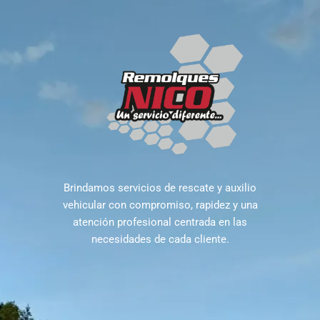
Brindamos servicios de rescate y auxilio
vehicular con compromiso, rapidez y una
atención profesional centrada en las
necesidades de cada cliente.