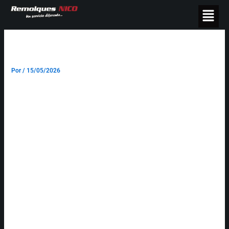
Ir
Menú
al
contenido
Casa De Apuestas Argentina Online
Por
/
15/05/2026
Casa De Apuestas Argentina
Online
La oferta también depende de dónde se encuentre en el
mundo, por lo que la tributación esperada es
extremadamente poco clara. El formato de los duelos
ofrece una oportunidad única de la que las páginas de
apuestas sustraen infinidad de mercados entre los cuales
los tradicionales vencedor y resultado correcto, casa de