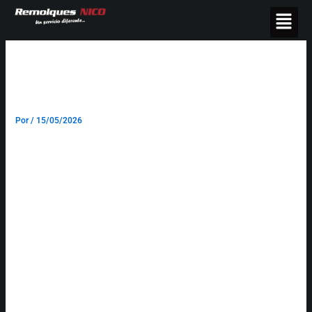
Ir
Menú
al
contenido
Casa De Apuestas Deportivas
Pronosticos
Por
/
15/05/2026
Casa De Apuestas Deportivas
Pronosticos
El porcentaje de pago es del 96%, es una copia muy clara de
Book of Ra. Un extenso abanico de apuestas con cuotas
bastante altas. Generalmente, te muestran cuánto puedes
ganar apostando 100 €o cuánto tienes que apostar para