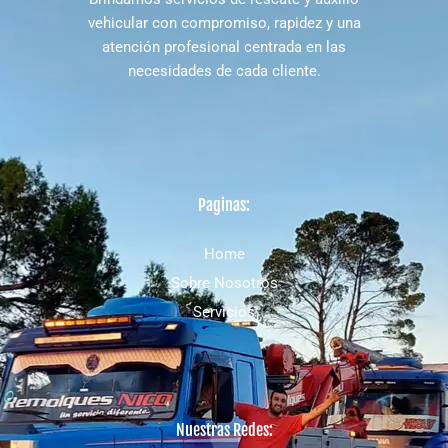
vehicular con compromiso, rapidez y una
atención profesional centrada en las
necesidades de cada cliente.
Paginas:
Home
Sobre Nosotros
Servicios
Nuestras Redes: