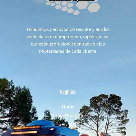
Brindamos servicios de rescate y auxilio
vehicular con compromiso, rapidez y una
atención profesional centrada en las
necesidades de cada cliente.
Paginas:
Home
Sobre Nosotros
Servicios