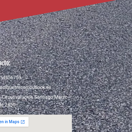
acto:
54556759
molquesnico@outlook.es
. Circunvalación Santiago Marzo
te 2450