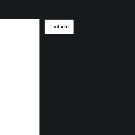
Servicios
Contacto