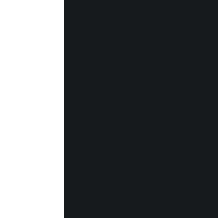
ependiendo de
nde usted, se
que en la
n la jornada
0 veces la
basa en
primera carta