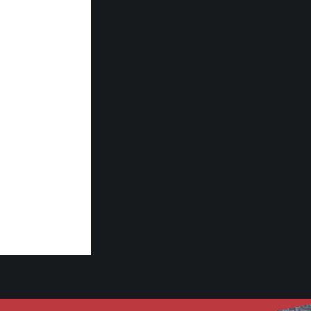
en las
ope es
s opciones
l bono de
adrículas de
su depósito 5x
 del 95,52%.
 5 de los
ades de esta