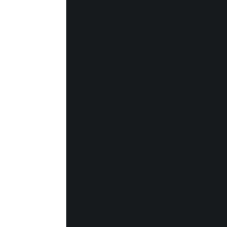
no en línea o
 RTP máximo,
ón a
das.
tibajos, debe
d del
 identidad.