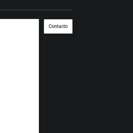
Servicios
Contacto
ta
las del juego
zarse con el
oraciones