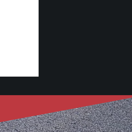
sociados con
 jugar a la
udo en los
 como ganar