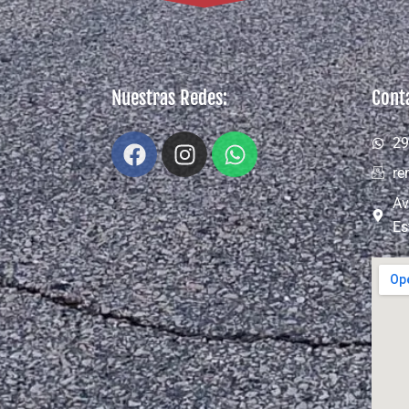
Nuestras Redes:
Cont
Facebook
Instagram
Whatsapp
29
re
Av
Es