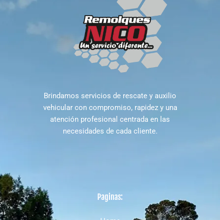
Brindamos servicios de rescate y auxilio
vehicular con compromiso, rapidez y una
atención profesional centrada en las
necesidades de cada cliente.
Paginas: