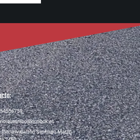
acto:
54556759
molquesnico@outlook.es
. Circunvalación Santiago Marzo
te 2450