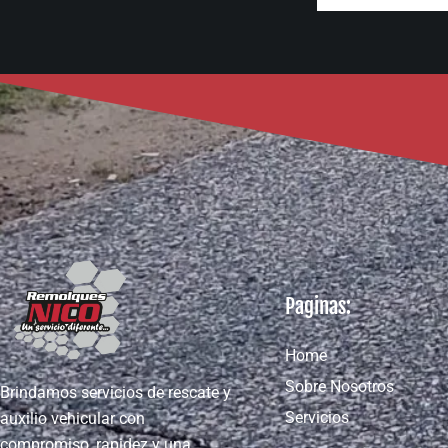
Paginas:
Home
Sobre Nosotros
Brindamos servicios de rescate y
Servicios
auxilio vehicular con
compromiso, rapidez y una