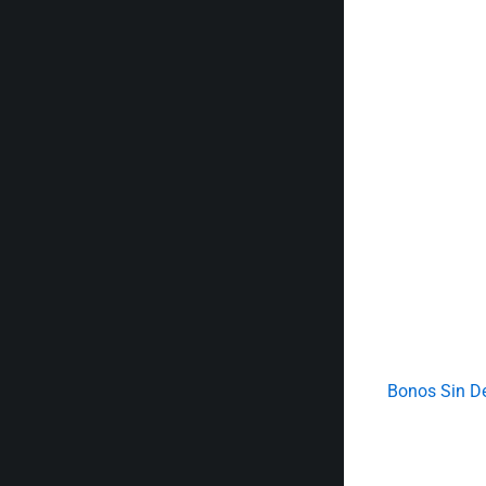
Par
Cas
Pro
Apue
Casas de apu
solo juegas l
a seguir com
Bonos Sin D
Ava
Eur