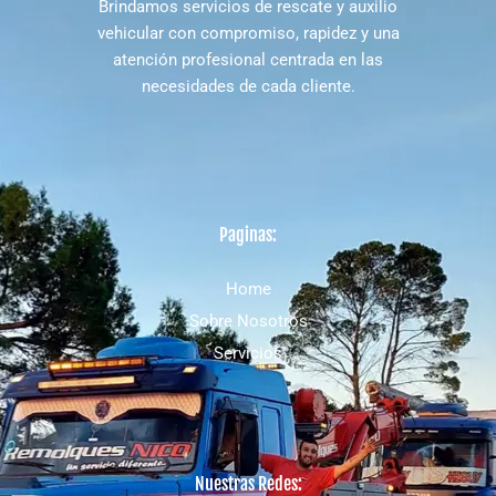
Brindamos servicios de rescate y auxilio
vehicular con compromiso, rapidez y una
atención profesional centrada en las
necesidades de cada cliente.
Paginas:
Home
Sobre Nosotros
Servicios
Nuestras Redes: