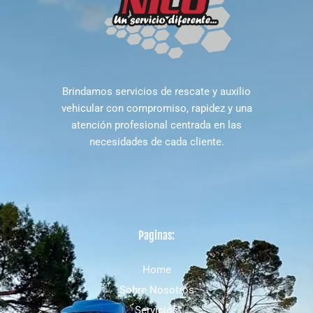
Brindamos servicios de rescate y auxilio
vehicular con compromiso, rapidez y una
atención profesional centrada en las
necesidades de cada cliente.
Paginas:
Home
Sobre Nosotros
Servicios