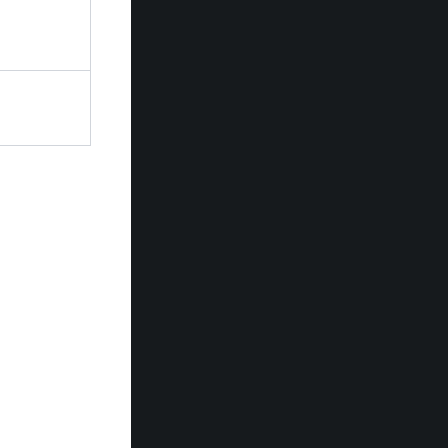
en más de
ntes.
as. La
rjetas
 vivo tablas
bono