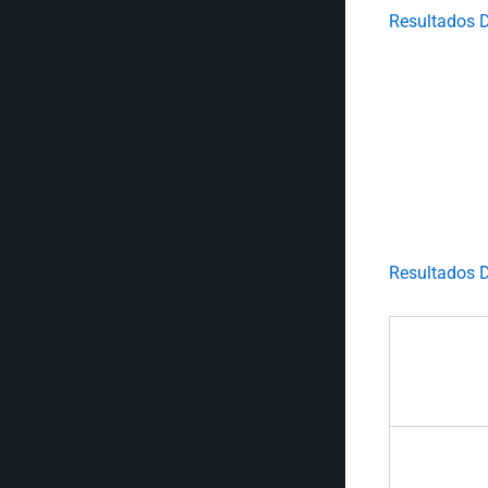
Resultados 
Pro
Co
Paf
Sports Infor
Finalmente, 
Resultados 
Nine cas
10 euros 
deposi
Unibe
apuest