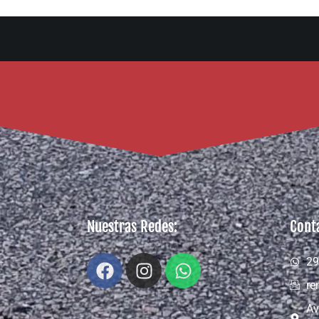
Nuestras Redes:
Cont
Facebook
Instagram
Whatsapp
29
re
Av