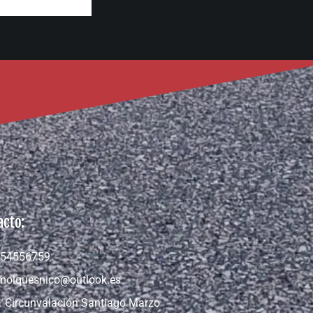
acto:
54556759
molquesnico@outlook.es
. Circunvalación Santiago Marzo