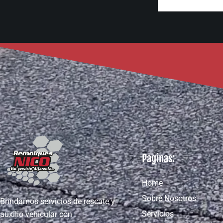
Paginas:
Home
Sobre Nosotros
Brindamos servicios de rescate y
Servicios
auxilio vehicular con