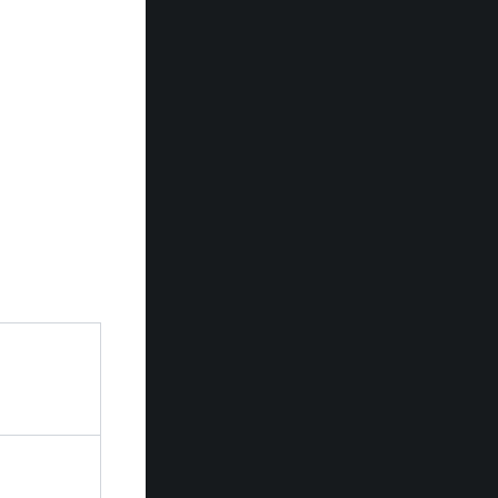
es: AZ gana.
erador.
ta con