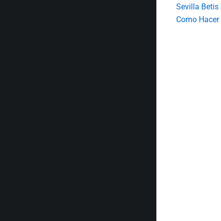
Sevilla Beti
Como Hacer 
Cas
ca
Ca
Por
ant
Apue
En la ronda 
que uses par
Veamos quién
playoffs. Es
ha declarado