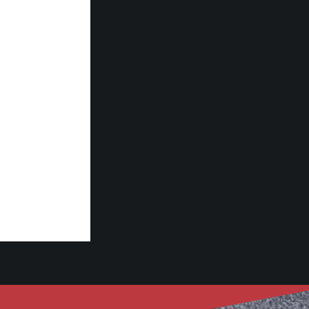
romocional
iva.
sabe si
 irse a la
mbién es