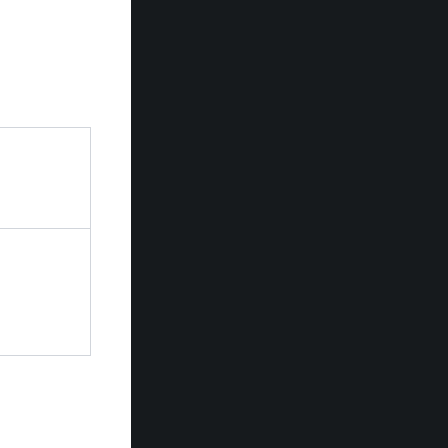
onos de
mporte,
n la
z que