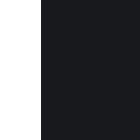
n primer
entro. Para
ille que
izuela que es
ente se
as apuestas
ás ver que
echo que los
activos
 favoritos.