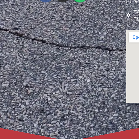
re
Av
Es