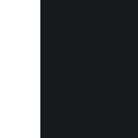
os completos.
ué Bet365
ualmente,
stos, que se
l VIP. En
al.
 vez que
 la belga
ores en el
nes compiten