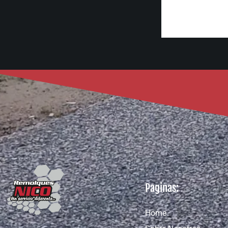
apuestas onli
Paginas:
Home