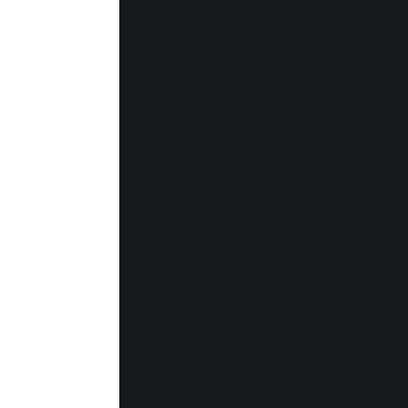
nosticos
ento son de
del equipo
ión de
os con una
os. ¿Qué
ran las