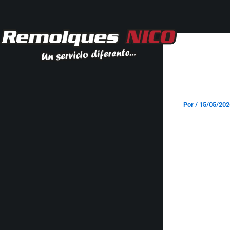
Ir
al
contenido
Cuanto 
Argent
Por
/
15/05/202
Cua
Cas
Vs 