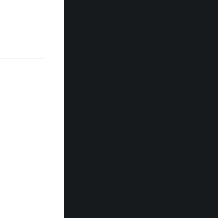
sson app.
os, ambos con
ede llegar a
a.
cencia, por
idad de
.