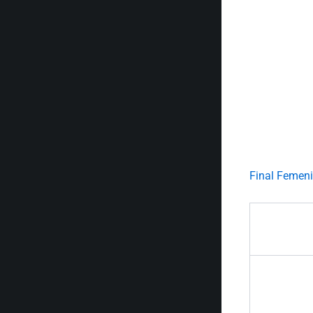
Había tanta 
casas de apu
apuestas bie
que es compa
Final Femen
Resul
Cham
Por esta r