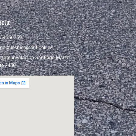
acto:
54556759
molquesnico@outlook.es
. Circunvalación Santiago Marzo
te 2450