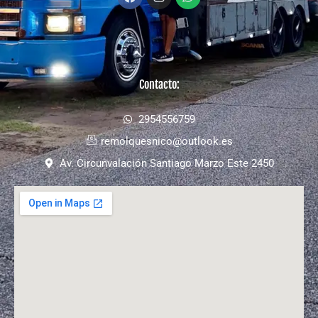
Contacto:
2954556759
remolquesnico@outlook.es
Av. Circunvalación Santiago Marzo Este 2450