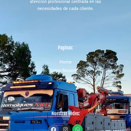
atención profesional centrada en las
necesidades de cada cliente.
Paginas:
Home
Sobre Nosotros
Servicios
Nuestras Redes:
Facebook
Instagram
Whatsapp