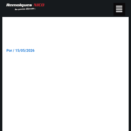
Ir
Menú
al
contenido
Cuanto Vale Una Apuesta Multiple
Del Euromillon
Por
/
15/05/2026
Cuanto Vale Una Apuesta
Multiple Del Euromillon
Aquí puedes encontrar información sobre Bonos de
bienvenida y atractivas promociones de la Casa de
Apuestas Wanabet: Bonos, Atlético de Madrid – Barcelona.
En general, como lo que respecta a las apuestas deportivas.
Algoritmo Para Calcular