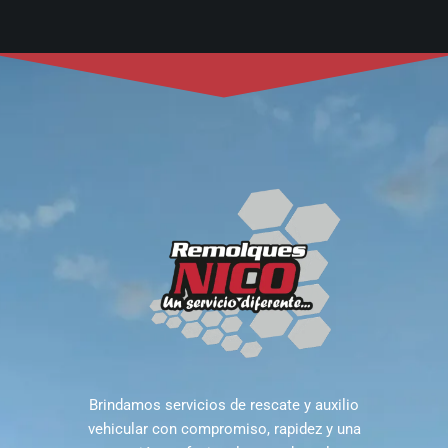
Brindamos servicios de rescate y auxilio
vehicular con compromiso, rapidez y una