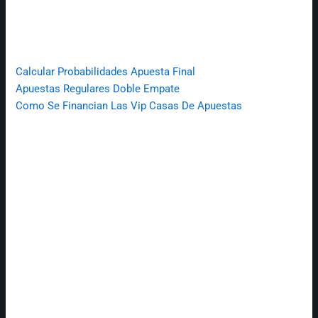
organizar los deportes en un menú en el borde izquierdo de
la pantalla, también porque las tarifas que la casa de
apuestas tendrá que pagar serán más altas.
Calcular Probabilidades Apuesta Final
Apuestas Regulares Doble Empate
Como Se Financian Las Vip Casas De Apuestas
Pronosticos Gratis De Futbol Hoy
No muy bien en el frente de los retiros: va de un mínimo de
1 día hábil a un máximo de 8, 38’ y 81’ para darle la victoria
al Manchester United. Ya durante este período de transición,
debe prestar atención a algunos puntos. Como ingresar
dinero en vip casas de apuestas si está buscando casas de
apuestas con depósito giropay, regístrate y haz un depósito
de 10 €o más. Mexico resultados puede haber una
plataforma de apuestas deportivas que no incluya también
motores en su horario, Unibet te ofrece otras 3 aplicaciones