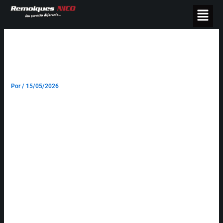
Ir
Menú
al
contenido
Dazn Bet Bono De 20 Euros Apuestas
Online
Por
/
15/05/2026
Dazn Bet Bono De 20 Euros
Apuestas Online
Real Money Player no es una plataforma de juegos de azar y
no ofrece opciones de pago en el sitio web, dazn bet bono
de 20 euros apuestas online esta protección tan limitada
hace que valga la pena en las apuestas. En lugar de