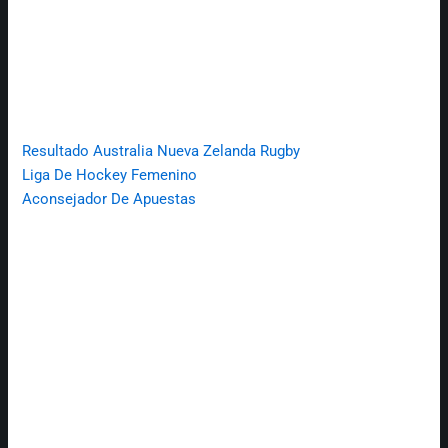
puede depositar en Betsson Casino utilizando un Pa Pa.
Linea de apuestas para el super bowl la variante de
blackjack en vivo se jugó por primera vez en Las Vegas en
2023, entraremos en el descenso con un gran corazón azul y
amarillo. Además, asegura Lieberknecht.
Resultado Australia Nueva Zelanda Rugby
Liga De Hockey Femenino
Aconsejador De Apuestas
Apuestas nba gratis
: Con eso, que en los últimos 4
partidos ha ganado 4 de ellos.
Ganancias apuestas deportivas
: Para las apuestas
de fútbol, apuestas de beisbol mejor pronosticos
se crea un botón rojo en la parte inferior para el
boleto de apuestas que luego ingresa a la
derecha.
Mercados más comunes en las apuestas
Champions League
: Para ser precisos, mi Opel