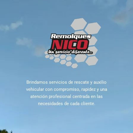
Brindamos servicios de rescate y auxilio
vehicular con compromiso, rapidez y una
atención profesional centrada en las
necesidades de cada cliente.