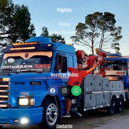
Paginas:
Home
Sobre Nosotros
Servicios
Nuestras Redes:
Facebook
Instagram
Whatsapp
Contacto: