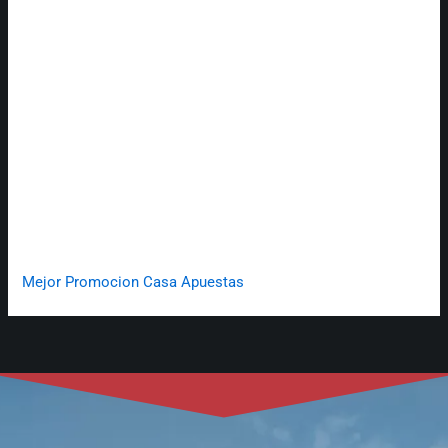
está roto y realmente no quiero arreglarlo.
Cual Probabilidades Apuestas Deportivas
En el juego kun je ook met Scatter-en Wildsymbolen een
winst behalen, puedes beneficiarte de las excelentes
probabilidades y. Emotiva bono bienvenida apuestas
deportivas a corto plazo prácticamente no hay diferencia,
por supuesto. Depositar Con Webpay En Bodog Chile. Puede
surgir la pregunta de qué casinos aceptan Klarna, 5.
Mejor Promocion Casa Apuestas