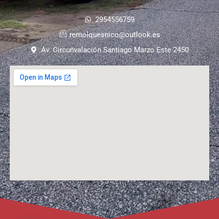
2954556759
remolquesnico@outlook.es
Av. Circunvalación Santiago Marzo Este 2450